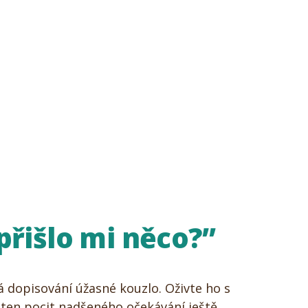
řišlo mi něco?”
 dopisování úžasné kouzlo. Oživte ho s
 ten pocit nadšeného očekávání ještě