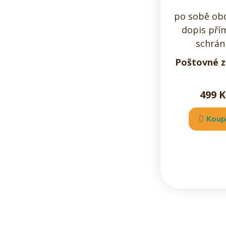
po sobě obd
dopis pří
schrán
Poštovné 
499 K
Koup