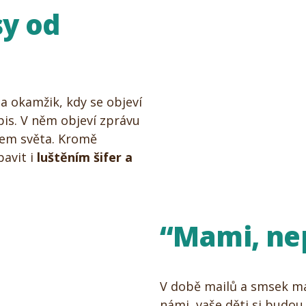
y od
a okamžik, kdy se objeví
pis. V něm objeví zprávu
olem světa. Kromě
avit i
luštěním šifer a
“Mami, nep
V době mailů a smsek má
námi, vaše děti si budou