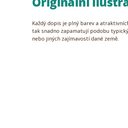
Originální ilustr
Každý dopis je plný barev a atraktivních 
tak snadno zapamatují podobu typickýc
nebo jiných zajímavostí dané země.