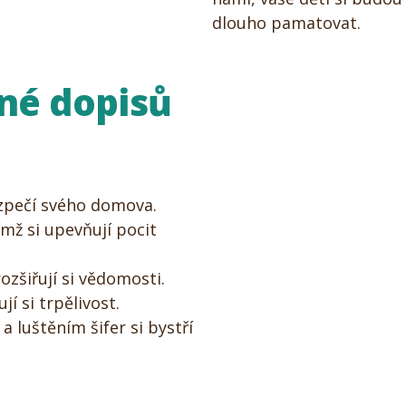
dlouho pamatovat.
né dopisů
ezpečí svého domova.
 čímž si upevňují pocit
ozšiřují si vědomosti.
jí si trpělivost.
a luštěním šifer si bystří