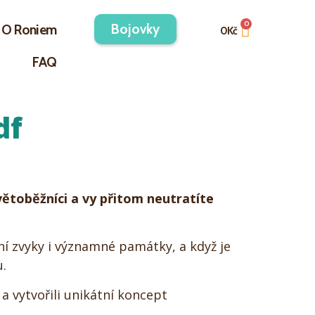
Bojovky
O Roniem
0
Kč
FAQ
df
světoběžníci a vy přitom neutratíte
rní zvyky i významné památky, a když je
.
a vytvořili unikátní koncept