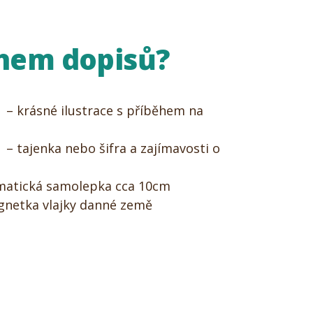
ahem dopisů?
– krásné ilustrace s příběhem na
– tajenka nebo šifra a zajímavosti o
matická samolepka cca 10cm
netka vlajky danné země