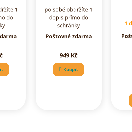
ržíte 1
po sobě obdržíte 1
mo do
dopis přímo do
1 
ky
schránky
Poš
zdarma
Poštovné zdarma
č
949 Kč
it
Koupit