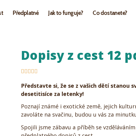
st
Předplatné
Jak to funguje?
Co dostanete?
Dopisy z cest 12 p





Představte si, že se z vašich dětí stanou 
desetitisíce za letenky!
Poznají známé i exotické země, jejich kultu
zavoláte na svačinu, budou u vás za minutku
Spojili jsme zábavu a příběh se vzděláváním 
předplatného dopisů z cest.