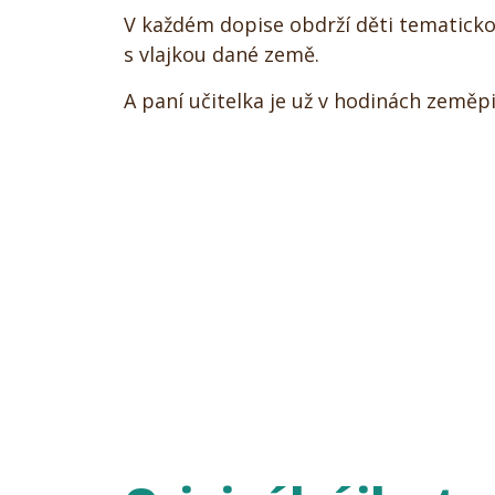
V každém dopise obdrží děti tematic
s vlajkou dané země.
A paní učitelka je už v hodinách zeměpi