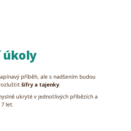
 úkoly
napínavý příběh, ale s nadšením budou
ozluštit
šifry a tajenky
.
slně ukryté v jednotlivých příbězích a
7 let.