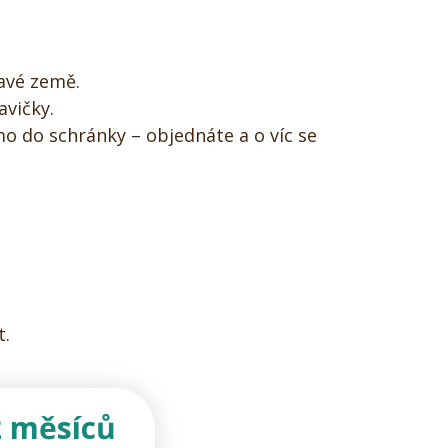
avé země.
avičky.
o do schránky – objednáte a o víc se
t.
2 měsíců