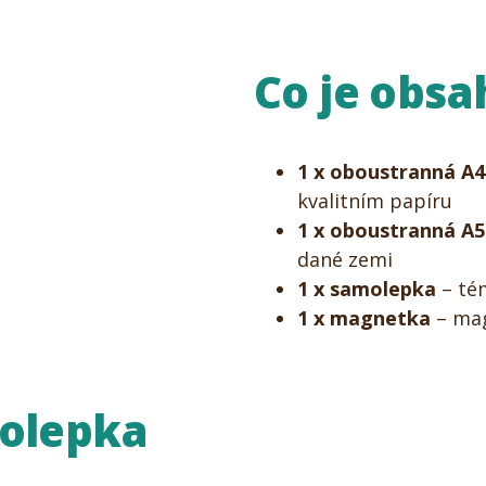
Co je obs
1 x oboustranná A4
kvalitním papíru
1 x oboustranná A5
dané zemi
1 x samolepka
– té
1 x magnetka
– mag
olepka