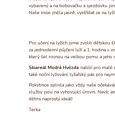
vybavený a na bobovačku a sjezdovku jsme
Naše mise zněla jasně: vystřídat se na lyž
Pro učení na lyžích jsme zvolili dětskou š
za jednodenní půjčení lyží a 1. hodina s i
který šel rovnou na velkou pomu a jeho na
Skiareál Modrá Hvězda
nabízí pro malé 
také noční lyžování, lyžařský pás pro ne
Rokytnice splnila jako vždy naše očekává
služby jsou na vyhovující úrovni. Navíc a
dětmi naprostý ideál!
Terka