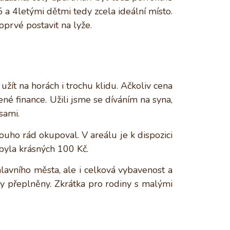
a 4letými dětmi tedy zcela ideální místo.
oprvé postavit na lyže.
užít na horách i trochu klidu. Ačkoliv cena
ené finance. Užili jsme se díváním na syna,
 sami.
louho rád okupoval. V areálu je k dispozici
byla krásných 100 Kč.
lavního města, ale i celková vybavenost a
ály přeplněny. Zkrátka pro rodiny s malými