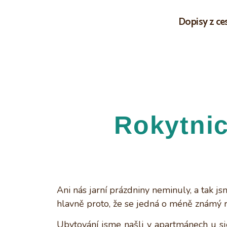
Dopisy z ce
Rokytnic
Ani nás jarní prázdniny neminuly, a tak j
hlavně proto, že se jedná o méně známý re
Ubytování jsme našli v apartmánech u sje