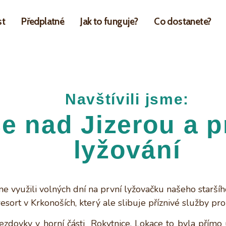
st
Předplatné
Jak to funguje?
Co dostanete?
Navštívili jsme:
e nad Jizerou a p
lyžování
sme využili volných dní na první lyžovačku našeho starší
sort v Krkonoších, který ale slibuje příznivé služby pro
zdovky v horní části Rokytnice. Lokace to byla přímo 