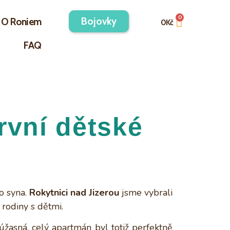
Bojovky
O Roniem
0
Kč
FAQ
rvní dětské
ho syna.
Rokytnici nad Jizerou
jsme vybrali
 rodiny s dětmi.
úžasná, celý apartmán byl totiž perfektně