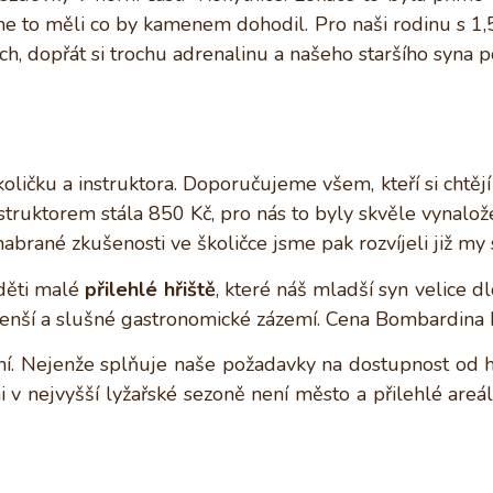
 to měli co by kamenem dohodil. Pro naši rodinu s 1,5 
ích, dopřát si trochu adrenalinu a našeho staršího syna p
količku a instruktora. Doporučujeme všem, kteří si chtějí 
nstruktorem stála 850 Kč, pro nás to byly skvěle vynalož
brané zkušenosti ve školičce jsme pak rozvíjeli již my
děti malé
přilehlé hřiště
, které náš mladší syn velice d
jmenší a slušné gastronomické zázemí. Cena Bombardina 
ní. Nejenže splňuje naše požadavky na dostupnost od h
ni v nejvyšší lyžařské sezoně není město a přilehlé are